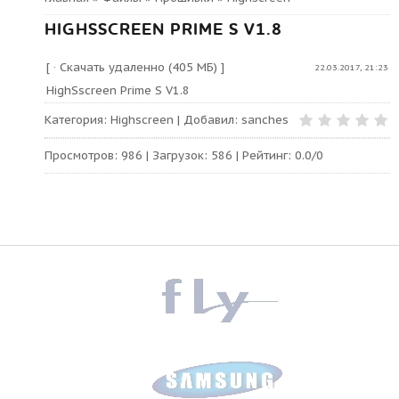
HIGHSSCREEN PRIME S V1.8
[ ·
Скачать удаленно
(405 МБ) ]
22.03.2017, 21:23
HighSscreen Prime S V1.8
Категория
:
Highscreen
|
Добавил
:
sanches
Просмотров
:
986
|
Загрузок
:
586
|
Рейтинг
:
0.0
/
0