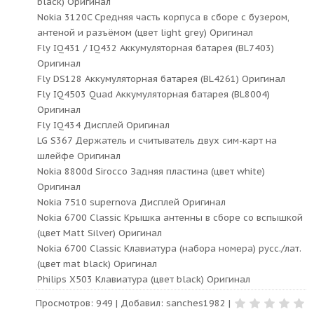
black) Оригинал
Nokia 3120C Средняя часть корпуса в сборе с бузером,
антеной и разъёмом (цвет light grey) Оригинал
Fly IQ431 / IQ432 Аккумуляторная батарея (BL7403)
Оригинал
Fly DS128 Аккумуляторная батарея (BL4261) Оригинал
Fly IQ4503 Quad Аккумуляторная батарея (BL8004)
Оригинал
Fly IQ434 Дисплей Оригинал
LG S367 Держатель и считыватель двух сим-карт на
шлейфе Оригинал
Nokia 8800d Sirocco Задняя пластина (цвет white)
Оригинал
Nokia 7510 supernova Дисплей Оригинал
Nokia 6700 Classic Крышка антенны в сборе со вспышкой
(цвет Matt Silver) Оригинал
Nokia 6700 Classic Клавиатура (набора номера) русс./лат.
(цвет mat black) Оригинал
Philips X503 Клавиатура (цвет black) Оригинал
Просмотров
:
949
|
Добавил
:
sanches1982
|