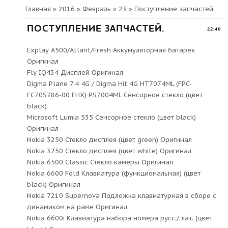
Главная
»
2016
»
Февраль
»
23
» Поступление запчастей.
ПОСТУПЛЕНИЕ ЗАПЧАСТЕЙ.
22:40
Explay A500/Atlant/Fresh Аккумуляторная батарея
Оригинал
Fly IQ434 Дисплей Оригинал
Digma Plane 7.4 4G / Digma Hit 4G HT7074ML (FPC-
FC70S786-00 FHX) PS7004ML Сенсорное стекло (цвет
black)
Microsoft Lumia 535 Сенсорное стекло (цвет black)
Оригинал
Nokia 3250 Стекло дисплея (цвет green) Оригинал
Nokia 3250 Стекло дисплея (цвет white) Оригинал
Nokia 6500 Classic Стекло камеры Оригинал
Nokia 6600 Fold Клавиатура (функциональная) (цвет
black) Оригинал
Nokia 7210 Supernova Подложка клавиатурная в сборе с
динамиком на раме Оригинал
Nokia 6600i Клавиатура набора номера русс./ лат. (цвет