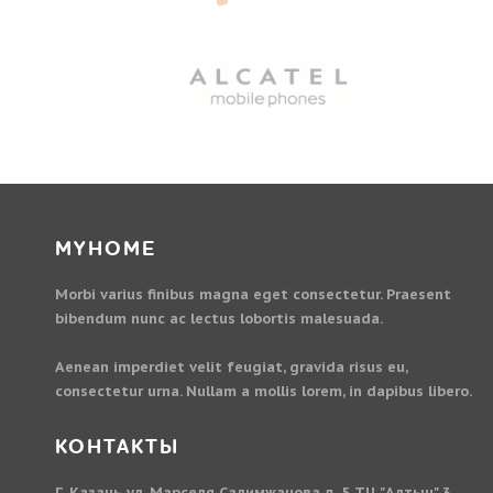
MYHOME
Morbi varius finibus magna eget consectetur. Praesent
bibendum nunc ac lectus lobortis malesuada.
Aenean imperdiet velit feugiat, gravida risus eu,
consectetur urna. Nullam a mollis lorem, in dapibus libero.
КОНТАКТЫ
Г. Казань ул. Марселя Салимжанова д. 5 ТЦ "Алтын" 3