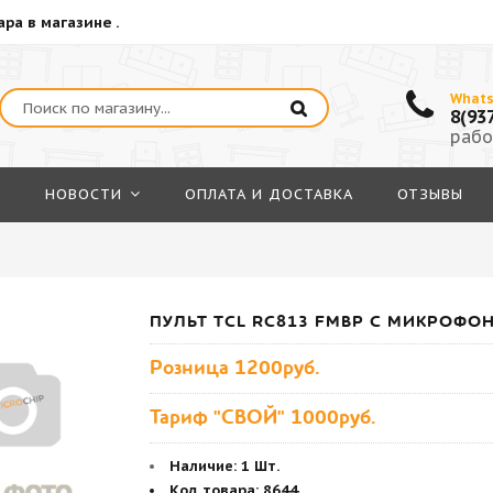
ра в магазине .
What
8(93
рабо
Я
НОВОСТИ
ОПЛАТА И ДОСТАВКА
ОТЗЫВЫ
ПУЛЬТ TCL RC813 FMBP С МИКРОФО
Розница
1200руб.
Тариф "СВОЙ" 1000руб.
Наличие:
1 Шт.
Код товара
:
8644