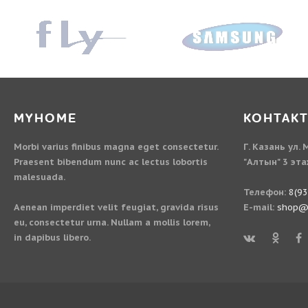
MYHOME
КОНТАК
Morbi varius finibus magna eget consectetur.
Г. Казань ул.
Praesent bibendum nunc ac lectus lobortis
"Алтын" 3 эт
malesuada.
Телефон:
8(9
Aenean imperdiet velit feugiat, gravida risus
E-mail:
shop@m
eu, consectetur urna. Nullam a mollis lorem,
in dapibus libero.