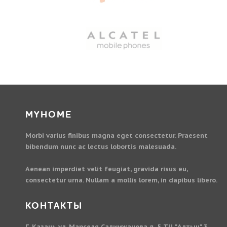
MYHOME
Morbi varius finibus magna eget consectetur. Praesent
bibendum nunc ac lectus lobortis malesuada.
Aenean imperdiet velit feugiat, gravida risus eu,
consectetur urna. Nullam a mollis lorem, in dapibus libero.
КОНТАКТЫ
Г. Казань ул. Марселя Салимжанова д. 5 ТЦ "Алтын" 3