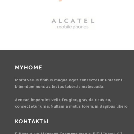
MYHOME
Morbi varius finibus magna eget consectetur. Praesent
bibendum nunc ac lectus lobortis malesuada.
Aenean imperdiet velit feugiat, gravida risus eu,
consectetur urna. Nullam a mollis lorem, in dapibus libero.
КОНТАКТЫ
Г. Казань ул. Марселя Салимжанова д. 5 ТЦ "Алтын" 3