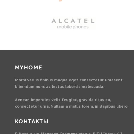
MYHOME
Morbi varius finibus magna eget consectetur. Praesent
bibendum nunc ac lectus lobortis malesuada.
Aenean imperdiet velit feugiat, gravida risus eu,
consectetur urna. Nullam a mollis lorem, in dapibus libero.
КОНТАКТЫ
Г. Казань ул. Марселя Салимжанова д. 5 ТЦ "Алтын" 3