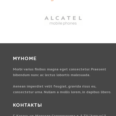
MYHOME
Morbi varius finibus magna eget consectetur. Praesent
bibendum nunc ac lectus lobortis malesuada.
Aenean imperdiet velit feugiat, gravida risus eu,
consectetur urna. Nullam a mollis lorem, in dapibus libero.
КОНТАКТЫ
Г. Казань ул. Марселя Салимжанова д. 5 ТЦ "Алтын" 3