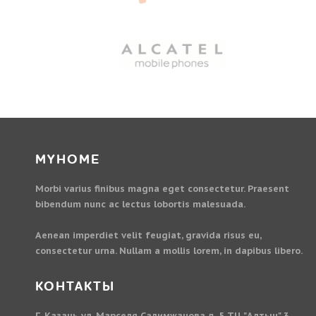
MYHOME
Morbi varius finibus magna eget consectetur. Praesent
bibendum nunc ac lectus lobortis malesuada.
Aenean imperdiet velit feugiat, gravida risus eu,
consectetur urna. Nullam a mollis lorem, in dapibus libero.
КОНТАКТЫ
Г. Казань ул. Марселя Салимжанова д. 5 ТЦ "Алтын" 3