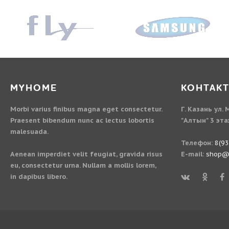
MYHOME
КОНТАК
Morbi varius finibus magna eget consectetur.
Г. Казань ул.
Praesent bibendum nunc ac lectus lobortis
"Алтын" 3 эт
malesuada.
Телефон:
8(9
Aenean imperdiet velit feugiat, gravida risus
E-mail:
shop@m
eu, consectetur urna. Nullam a mollis lorem,
in dapibus libero.