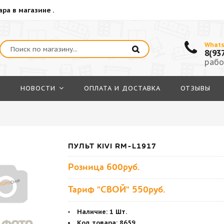
ра в магазине .
What
8(93
рабо
Я
НОВОСТИ
ОПЛАТА И ДОСТАВКА
ОТЗЫВЫ
ПУЛЬТ KIVI RM-L1917
Розница
600руб.
Тариф "СВОЙ" 550руб.
Наличие:
1 Шт.
Код товара
:
8659